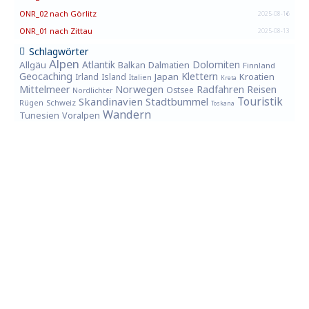
ONR_02 nach Görlitz
2025-08-16
ONR_01 nach Zittau
2025-08-13
Schlagwörter
Alpen
Atlantik
Dolomiten
Allgäu
Balkan
Dalmatien
Finnland
Geocaching
Klettern
Japan
Kroatien
Irland
Island
Italien
Kreta
Reisen
Mittelmeer
Norwegen
Radfahren
Ostsee
Nordlichter
Skandinavien
Touristik
Stadtbummel
Rügen
Schweiz
Toskana
Wandern
Tunesien
Voralpen