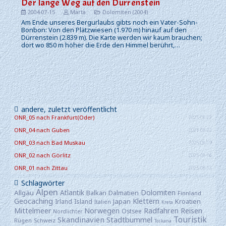
Der lange Weg auf den Dürrenstein
2004-07-15
Marta
Dolomiten (2004)
Am Ende unseres Bergurlaubs gibts noch ein Vater-Sohn-
Bonbon: Von den Plätzwiesen (1.970 m) hinauf auf den
Dürrenstein (2.839 m). Die Karte werden wir kaum brauchen;
dort wo 850 m höher die Erde den Himmel berührt,…
andere, zuletzt veröffentlicht
ONR_05 nach Frankfurt(Oder)
2025-08-23
ONR_04 nach Guben
2025-08-22
ONR_03 nach Bad Muskau
2025-08-19
ONR_02 nach Görlitz
2025-08-16
ONR_01 nach Zittau
2025-08-13
Schlagwörter
Alpen
Atlantik
Dolomiten
Allgäu
Balkan
Dalmatien
Finnland
Geocaching
Klettern
Japan
Kroatien
Irland
Island
Italien
Kreta
Reisen
Mittelmeer
Norwegen
Radfahren
Ostsee
Nordlichter
Skandinavien
Touristik
Stadtbummel
Rügen
Schweiz
Toskana